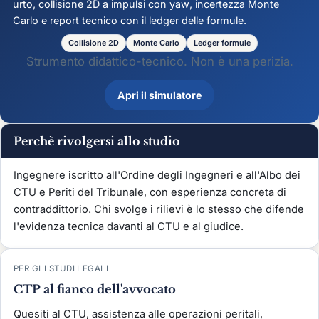
urto, collisione 2D a impulsi con
yaw
, incertezza Monte
Carlo e report tecnico con il ledger delle formule.
Collisione 2D
Monte Carlo
Ledger formule
Strumento didattico-tecnico. Non è una perizia.
Apri il simulatore
Perchè rivolgersi allo studio
Ingegnere iscritto all'Ordine degli Ingegneri e all'Albo dei
CTU
e Periti del Tribunale, con esperienza concreta di
contraddittorio. Chi svolge i rilievi è lo stesso che difende
l'evidenza tecnica davanti al CTU e al giudice.
PER GLI STUDI LEGALI
CTP al fianco dell'avvocato
Quesiti al CTU, assistenza alle operazioni peritali,