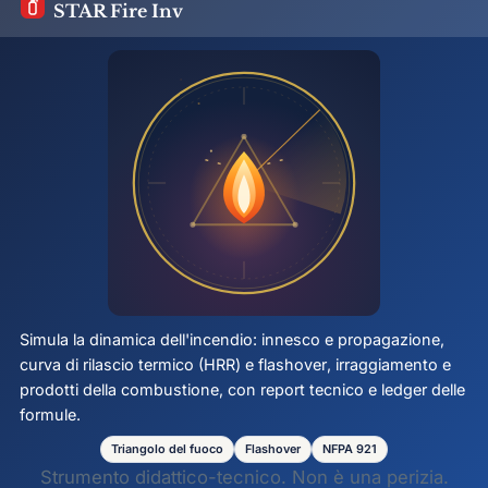
STAR Fire Inv
Simula la dinamica dell'incendio: innesco e propagazione,
curva di rilascio termico (HRR) e
flashover
, irraggiamento e
prodotti della combustione, con report tecnico e ledger delle
formule.
Triangolo del fuoco
Flashover
NFPA 921
Strumento didattico-tecnico. Non è una perizia.