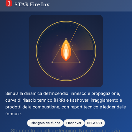
STAR Fire Inv
Simula la dinamica dell'incendio: innesco e propagazione,
curva di rilascio termico (HRR) e
flashover
, irraggiamento e
prodotti della combustione, con report tecnico e ledger delle
formule.
Triangolo del fuoco
Flashover
NFPA 921
Strumento didattico-tecnico. Non è una perizia.