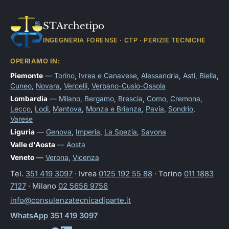
STArchetipo
INGEGNERIA FORENSE · CTP · PERIZIE TECNICHE
OPERIAMO IN:
Piemonte
—
Torino
,
Ivrea e Canavese
,
Alessandria
,
Asti
,
Biella
,
Cuneo
,
Novara
,
Vercelli
,
Verbano-Cusio-Ossola
Lombardia
—
Milano
,
Bergamo
,
Brescia
,
Como
,
Cremona
,
Lecco
,
Lodi
,
Mantova
,
Monza e Brianza
,
Pavia
,
Sondrio
,
Varese
Liguria
—
Genova
,
Imperia
,
La Spezia
,
Savona
Valle d'Aosta
—
Aosta
Veneto
—
Verona
,
Vicenza
Tel.
351 419 3097
· Ivrea
0125 192 55 88
· Torino
011 1883
7127
· Milano
02 5656 9756
info@consulenzatecnicadiparte.it
WhatsApp 351 419 3097