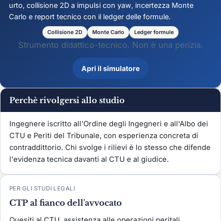
urto, collisione 2D a impulsi con
yaw
, incertezza Monte
Carlo e report tecnico con il ledger delle formule.
Collisione 2D
Monte Carlo
Ledger formule
Strumento didattico-tecnico. Non è una perizia.
Apri il simulatore
Perchè rivolgersi allo studio
Ingegnere iscritto all'Ordine degli Ingegneri e all'Albo dei
CTU e Periti del Tribunale, con esperienza concreta di
contraddittorio. Chi svolge i rilievi è lo stesso che difende
l'evidenza tecnica davanti al CTU e al giudice.
PER GLI STUDI LEGALI
CTP al fianco dell'avvocato
Quesiti al CTU, assistenza alle operazioni peritali,