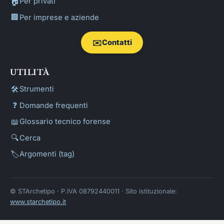
🏠
Per privati
🏢
Per imprese e aziende
✉️
Contatti
UTILITÀ
🛠️
Strumenti
❓
Domande frequenti
📖
Glossario tecnico forense
🔍
Cerca
🏷️
Argomenti (tag)
© STArchetipo · P.IVA 08792440011 · Sito istituzionale:
www.starchetipo.it