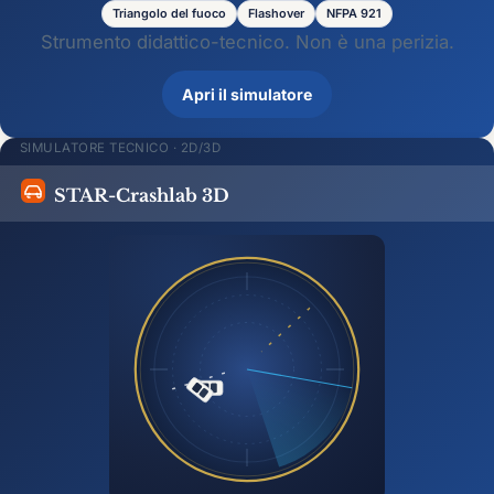
Triangolo del fuoco
Flashover
NFPA 921
Strumento didattico-tecnico. Non è una perizia.
Apri il simulatore
SIMULATORE TECNICO · 2D/3D
STAR-Crashlab 3D