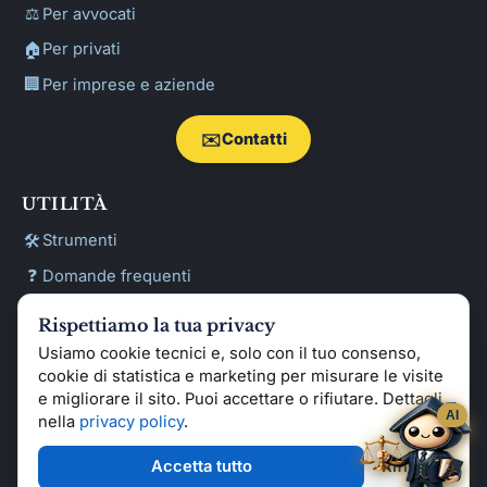
⚖️
Per avvocati
🏠
Per privati
🏢
Per imprese e aziende
✉️
Contatti
UTILITÀ
🛠️
Strumenti
❓
Domande frequenti
📖
Glossario tecnico forense
Rispettiamo la tua privacy
🔍
Cerca
Usiamo cookie tecnici e, solo con il tuo consenso,
cookie di statistica e marketing per misurare le visite
🏷️
Argomenti (tag)
e migliorare il sito. Puoi accettare o rifiutare. Dettagli
AI
nella
privacy policy
.
© STArchetipo · P.IVA 08792440011 · Sito istituzionale:
Accetta tutto
Rifiuta
www.starchetipo.it