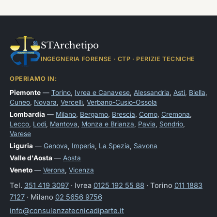
STArchetipo
INGEGNERIA FORENSE · CTP · PERIZIE TECNICHE
OPERIAMO IN:
Piemonte
—
Torino
,
Ivrea e Canavese
,
Alessandria
,
Asti
,
Biella
,
Cuneo
,
Novara
,
Vercelli
,
Verbano-Cusio-Ossola
Lombardia
—
Milano
,
Bergamo
,
Brescia
,
Como
,
Cremona
,
Lecco
,
Lodi
,
Mantova
,
Monza e Brianza
,
Pavia
,
Sondrio
,
Varese
Liguria
—
Genova
,
Imperia
,
La Spezia
,
Savona
Valle d'Aosta
—
Aosta
Veneto
—
Verona
,
Vicenza
Tel.
351 419 3097
· Ivrea
0125 192 55 88
· Torino
011 1883
7127
· Milano
02 5656 9756
info@consulenzatecnicadiparte.it