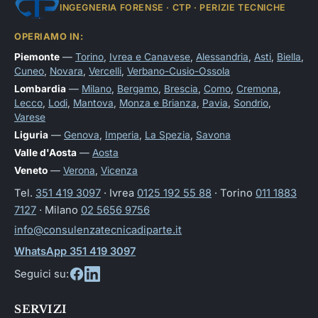
INGEGNERIA FORENSE · CTP · PERIZIE TECNICHE
OPERIAMO IN:
Piemonte
—
Torino
,
Ivrea e Canavese
,
Alessandria
,
Asti
,
Biella
,
Cuneo
,
Novara
,
Vercelli
,
Verbano-Cusio-Ossola
Lombardia
—
Milano
,
Bergamo
,
Brescia
,
Como
,
Cremona
,
Lecco
,
Lodi
,
Mantova
,
Monza e Brianza
,
Pavia
,
Sondrio
,
Varese
Liguria
—
Genova
,
Imperia
,
La Spezia
,
Savona
Valle d'Aosta
—
Aosta
Veneto
—
Verona
,
Vicenza
Tel.
351 419 3097
· Ivrea
0125 192 55 88
· Torino
011 1883
7127
· Milano
02 5656 9756
info@consulenzatecnicadiparte.it
WhatsApp 351 419 3097
Seguici su:
SERVIZI