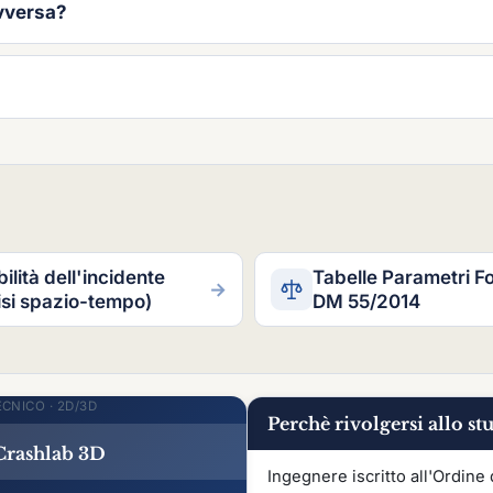
avversa?
bilità dell'incidente
Tabelle Parametri F
→
isi spazio-tempo)
DM 55/2014
CNICO · 2D/3D
Perchè rivolgersi allo st
rashlab 3D
Ingegnere iscritto all'Ordine 