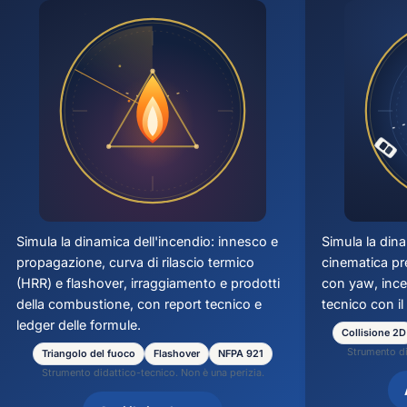
Simula la dinamica dell'incendio: innesco e
Simula la dina
propagazione, curva di rilascio termico
cinematica pre
(HRR) e
flashover
, irraggiamento e prodotti
con
yaw
, inc
della combustione, con report tecnico e
tecnico con il
ledger delle formule.
Collisione 2D
Strumento di
Triangolo del fuoco
Flashover
NFPA 921
Strumento didattico-tecnico. Non è una perizia.