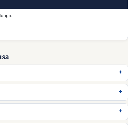
lluogo.
usa