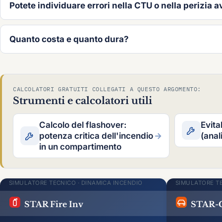
Potete individuare errori nella CTU o nella perizia 
Quanto costa e quanto dura?
CALCOLATORI GRATUITI COLLEGATI A QUESTO ARGOMENTO:
Strumenti e calcolatori utili
Calcolo del flashover:
Evita
potenza critica dell'incendio
→
(anal
in un compartimento
SIMULATORE TECNICO · DINAMICA INCENDIO
SIMULATORE TE
STAR Fire Inv
STAR-C