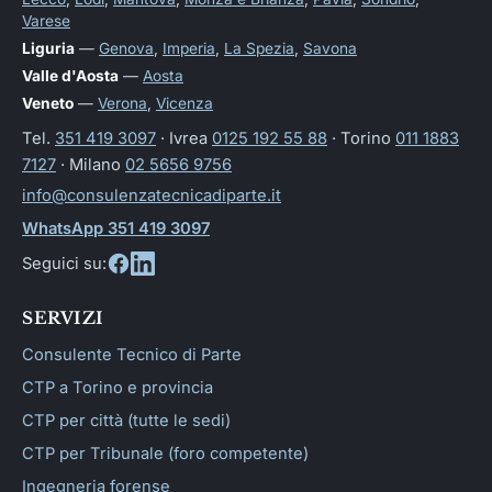
Varese
Liguria
—
Genova
,
Imperia
,
La Spezia
,
Savona
Valle d'Aosta
—
Aosta
Veneto
—
Verona
,
Vicenza
Tel.
351 419 3097
· Ivrea
0125 192 55 88
· Torino
011 1883
7127
· Milano
02 5656 9756
info@consulenzatecnicadiparte.it
WhatsApp 351 419 3097
Seguici su:
SERVIZI
Consulente Tecnico di Parte
CTP a Torino e provincia
CTP per città (tutte le sedi)
CTP per Tribunale (foro competente)
Ingegneria forense