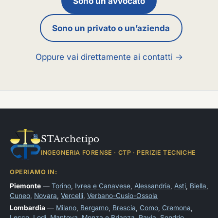
Sono un avvocato
Sono un privato o un’azienda
Oppure vai direttamente ai contatti →
STArchetipo
INGEGNERIA FORENSE · CTP · PERIZIE TECNICHE
OPERIAMO IN:
Piemonte
—
Torino
,
Ivrea e Canavese
,
Alessandria
,
Asti
,
Biella
,
Cuneo
,
Novara
,
Vercelli
,
Verbano-Cusio-Ossola
Lombardia
—
Milano
,
Bergamo
,
Brescia
,
Como
,
Cremona
,
Lecco
,
Lodi
,
Mantova
,
Monza e Brianza
,
Pavia
,
Sondrio
,