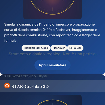
Simula la dinamica dell'incendio: innesco e propagazione,
curva di rilascio termico (HRR) e
flashover
, irraggiamento e
prodotti della combustione, con report tecnico e ledger delle
formule.
Triangolo del fuoco
Flashover
NFPA 921
Strumento didattico-tecnico. Non è una perizia.
Apri il simulatore
SIMULATORE TECNICO · 2D/3D
STAR-Crashlab 3D