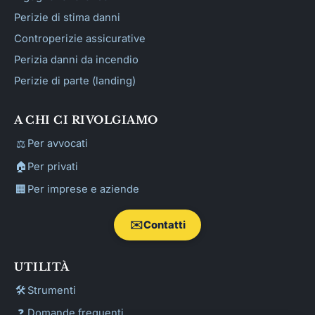
Perizie di stima danni
Controperizie assicurative
Perizia danni da incendio
Perizie di parte (landing)
A CHI CI RIVOLGIAMO
⚖️
Per avvocati
🏠
Per privati
🏢
Per imprese e aziende
✉️
Contatti
UTILITÀ
🛠️
Strumenti
❓
Domande frequenti