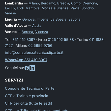
Lombardia
—
Milano
,
Bergamo
,
Brescia
,
Como
,
Cremona
,
Lecco
,
Lodi
,
Mantova
,
Monza e Brianza
,
Pavia
,
Sondrio
,
Varese
Liguria
—
Genova
,
Imperia
,
La Spezia
,
Savona
Valle d'Aosta
—
Aosta
Veneto
—
Verona
,
Vicenza
Tel.
351 419 3097
· Ivrea
0125 192 55 88
· Torino
011 1883
7127
· Milano
02 5656 9756
info@consulenzatecnicadiparte.it
WhatsApp 351 419 3097
Seguici su:
SERVIZI
Consulente Tecnico di Parte
CTP a Torino e provincia
CTP per città (tutte le sedi)
CTP per Tribunale (foro competente)