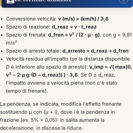
Conversione velocità:
v (m/s) = (km/h) / 3,6
Spazio di reazione:
d_reaz = v · t_reaz
Spazio di frenata:
d_fren = v² / (2 · µ · g)
, con g = 9,81
m/s²
Spazio di arresto totale:
d_arresto = d_reaz + d_fren
Velocità residua all'impatto (se la distanza disponibile
D è inferiore allo spazio di arresto):
v_imp = √( max(0,
v² − 2·µ·g·(D − d_reaz)) ) · 3,6
. Se D ≤ d_reaz,
l'impatto avviene a velocità piena (non c'è stato
tempo di frenare).
La pendenza, se indicata, modifica l'effetto frenante
sostituendo µ con (µ + i), dove i è la pendenza in
frazione (es. 5% = 0,05): in salita aumenta la
decelerazione, in discesa la riduce.