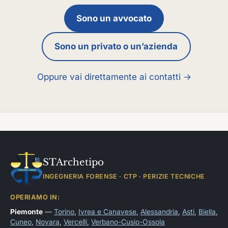
Sono un avvocato
Sono un privato o un’azienda
Oppure vai direttamente ai contatti →
STArchetipo
INGEGNERIA FORENSE · CTP · PERIZIE TECNICHE
OPERIAMO IN:
Piemonte
—
Torino
,
Ivrea e Canavese
,
Alessandria
,
Asti
,
Biella
,
Cuneo
,
Novara
,
Vercelli
,
Verbano-Cusio-Ossola