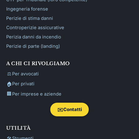
Ingegneria forense
Perizie di stima danni
Controperizie assicurative
Perizia danni da incendio
Perizie di parte (landing)
A CHI CI RIVOLGIAMO
⚖️
Per avvocati
🏠
Per privati
🏢
Per imprese e aziende
✉️
Contatti
UTILITÀ
🛠️
Strumenti