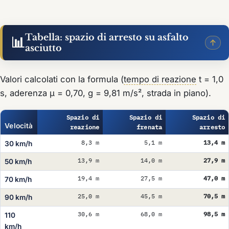
Tabella: spazio di arresto su asfalto
📊
asciutto
Valori calcolati con la formula (
tempo di reazione
t = 1,0
s, aderenza µ = 0,70, g = 9,81 m/s², strada in piano).
Spazio di
Spazio di
Spazio di
Velocità
reazione
frenata
arresto
8,3 m
5,1 m
13,4 m
30 km/h
13,9 m
14,0 m
27,9 m
50 km/h
19,4 m
27,5 m
47,0 m
70 km/h
25,0 m
45,5 m
70,5 m
90 km/h
30,6 m
68,0 m
98,5 m
110
km/h