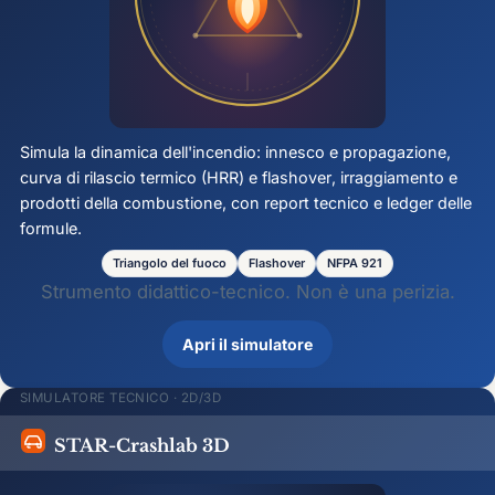
Simula la dinamica dell'incendio: innesco e propagazione,
curva di rilascio termico (HRR) e
flashover
, irraggiamento e
prodotti della combustione, con report tecnico e ledger delle
formule.
Triangolo del fuoco
Flashover
NFPA 921
Strumento didattico-tecnico. Non è una perizia.
Apri il simulatore
SIMULATORE TECNICO · 2D/3D
STAR-Crashlab 3D