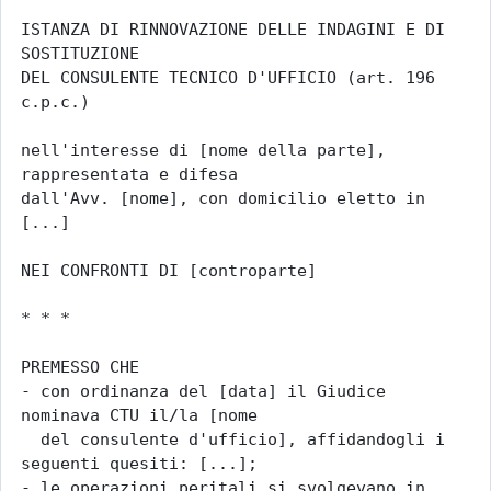
ISTANZA DI RINNOVAZIONE DELLE INDAGINI E DI 
SOSTITUZIONE

DEL CONSULENTE TECNICO D'UFFICIO (art. 196 
c.p.c.)

nell'interesse di [nome della parte], 
rappresentata e difesa

dall'Avv. [nome], con domicilio eletto in 
[...]

NEI CONFRONTI DI [controparte]

* * *

PREMESSO CHE

- con ordinanza del [data] il Giudice 
nominava CTU il/la [nome

  del consulente d'ufficio], affidandogli i 
seguenti quesiti: [...];

- le operazioni peritali si svolgevano in 