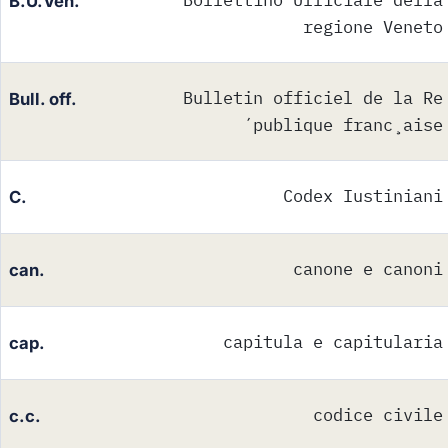
B.U.Ven.
regione Veneto
Bulletin officiel de la Re
Bull. off.
´publique franc¸aise
Codex Iustiniani
C.
canone e canoni
can.
capitula e capitularia
cap.
codice civile
c.c.