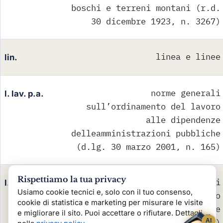
boschi e terreni montani (r.d.
30 dicembre 1923, n. 3267)
linea e linee
lin.
norme generali
l. lav. p.a.
sull’ordinamento del lavoro
alle dipendenze
delleamministrazioni pubbliche
(d.lg. 30 marzo 2001, n. 165)
Rispettiamo la tua privacy
legge quadro in materia di
l. lav. pubbl.
Usiamo cookie tecnici e, solo con il tuo consenso,
lavori pubblici (l. 11 febbraio
cookie di statistica e marketing per misurare le visite
1994, n.109 e successive
e migliorare il sito. Puoi accettare o rifiutare. Dettagli
modificazioni)
AI