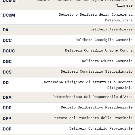
DCMM
Milanese
Decreto o Delibera della Conferenza
DCoM
Metropolitana
Delibera Assembleare
DA
Delibera Consiglio Comunale
DCC
Delibera Consiglio Unione Comuni
DCUC
Delibera Giunta Comunale
DGC
Delibera Commissario Straordinario
DCS
Determina Dirigente di struttura o Decreto
DD
Dirigenziale
Determinazione del Responsabile d’Area
DRA
Decreto Deliberativo Presidenziale
DDP
Decreto del Presidente della Provincia
DPP
Delibera Consiglio Provinciale
DCP