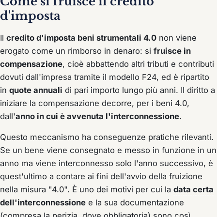
Come si fruisce il credito
d'imposta
Il
credito d'imposta beni strumentali 4.0
non viene
erogato come un rimborso in denaro: si
fruisce in
compensazione
, cioè abbattendo altri tributi e contributi
dovuti dall'impresa tramite il modello F24, ed è ripartito
in
quote annuali
di pari importo lungo più anni. Il diritto a
iniziare la compensazione decorre, per i beni 4.0,
dall'
anno in cui è avvenuta l'interconnessione
.
Questo meccanismo ha conseguenze pratiche rilevanti.
Se un bene viene consegnato e messo in funzione in un
anno ma viene interconnesso solo l'anno successivo, è
quest'ultimo a contare ai fini dell'avvio della fruizione
nella misura "4.0". È uno dei motivi per cui la
data certa
dell'interconnessione
e la sua documentazione
(compresa la perizia, dove obbligatoria) sono così