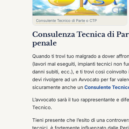
Consulente Tecnico di Parte
o CTP
Consulenza Tecnica di Part
penale
Quando ti trovi tuo malgrado a dover affro
(lavori mal eseguiti, impianti tecnici non f
danni subiti, ecc.), e ti trovi così coinvolto
devi rivolgere ad un Avvocato per far valere
sicuramente anche un
Consulente Tecnico
L’avvocato sarà il tuo rappresentante e dif
Tecnico.
Tieni presente che l’esito di una controve
tecnici, è fortemente influenzato dalle Pe