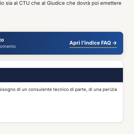
lio sia al CTU che al Giudice che dovrà poi emettere
to
Apri l’indice FAQ →
rgomento
isogno di un consulente tecnico di parte, di una perizia