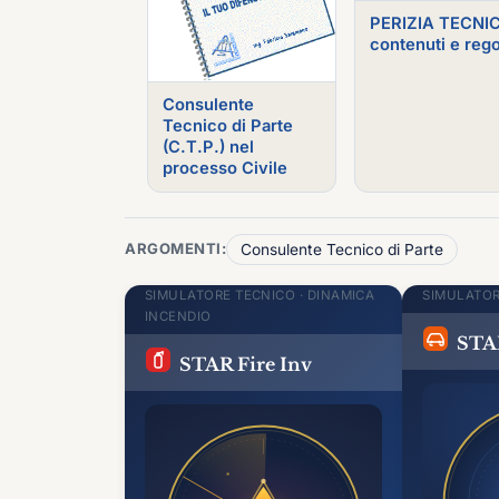
PERIZIA TECNI
contenuti e reg
Consulente
Tecnico di Parte
(C.T.P.) nel
processo Civile
ARGOMENTI:
Consulente Tecnico di Parte
SIMULATORE TECNICO · DINAMICA
SIMULATOR
INCENDIO
STA
STAR Fire Inv