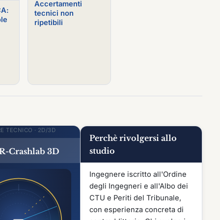
Accertamenti
CA:
tecnici non
ole
ripetibili
E TECNICO · 2D/3D
Perchè rivolgersi allo
studio
R-Crashlab 3D
Ingegnere iscritto all'Ordine
degli Ingegneri e all'Albo dei
CTU e Periti del Tribunale,
con esperienza concreta di