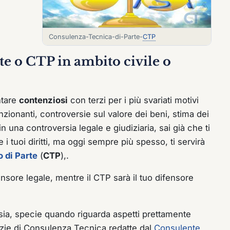
Consulenza-Tecnica-di-Parte-
CTP
e o CTP in ambito civile o
ntare
contenziosi
con terzi per i più svariati motivi
unzionanti, controversie sul valore dei beni, stima dei
 in una controversia legale e giudiziaria, sai già che ti
 i tuoi diritti, ma oggi sempre più spesso, ti servirà
 di Parte
(
CTP
),.
ensore legale, mentre il CTP sarà il tuo difensore
rsia, specie quando riguarda aspetti prettamente
rizie di Consulenza Tecnica redatte dal
Consulente