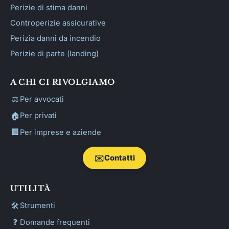
Perizie di stima danni
Controperizie assicurative
Perizia danni da incendio
Perizie di parte (landing)
A CHI CI RIVOLGIAMO
⚖️
Per avvocati
🏠
Per privati
🏢
Per imprese e aziende
✉️
Contatti
UTILITÀ
🛠️
Strumenti
❓
Domande frequenti