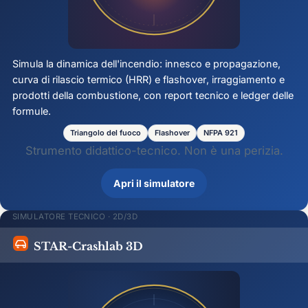
Simula la dinamica dell'incendio: innesco e propagazione,
curva di rilascio termico (HRR) e
flashover
, irraggiamento e
prodotti della combustione, con report tecnico e ledger delle
formule.
Triangolo del fuoco
Flashover
NFPA 921
Strumento didattico-tecnico. Non è una perizia.
Apri il simulatore
SIMULATORE TECNICO · 2D/3D
STAR-Crashlab 3D