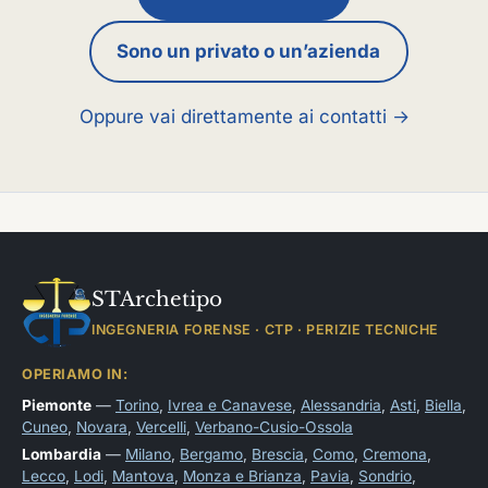
Sono un privato o un’azienda
Oppure vai direttamente ai contatti →
STArchetipo
INGEGNERIA FORENSE · CTP · PERIZIE TECNICHE
OPERIAMO IN:
Piemonte
—
Torino
,
Ivrea e Canavese
,
Alessandria
,
Asti
,
Biella
,
Cuneo
,
Novara
,
Vercelli
,
Verbano-Cusio-Ossola
Lombardia
—
Milano
,
Bergamo
,
Brescia
,
Como
,
Cremona
,
Lecco
,
Lodi
,
Mantova
,
Monza e Brianza
,
Pavia
,
Sondrio
,