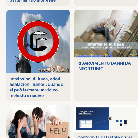
RISARCIMENTO DANNI DA
INFORTUNIO
Immissioni di fumo, odori,
esalazioni, rumori: quando
si può fermare un vicino
molesto e nocivo
Conformità catastale prima