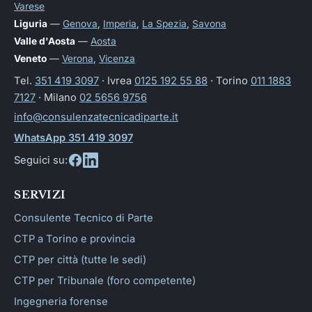
Varese
Liguria
—
Genova
,
Imperia
,
La Spezia
,
Savona
Valle d'Aosta
—
Aosta
Veneto
—
Verona
,
Vicenza
Tel.
351 419 3097
· Ivrea
0125 192 55 88
· Torino
011 1883
7127
· Milano
02 5656 9756
info@consulenzatecnicadiparte.it
WhatsApp 351 419 3097
Seguici su:
SERVIZI
Consulente Tecnico di Parte
CTP a Torino e provincia
CTP per città (tutte le sedi)
CTP per Tribunale (foro competente)
Ingegneria forense