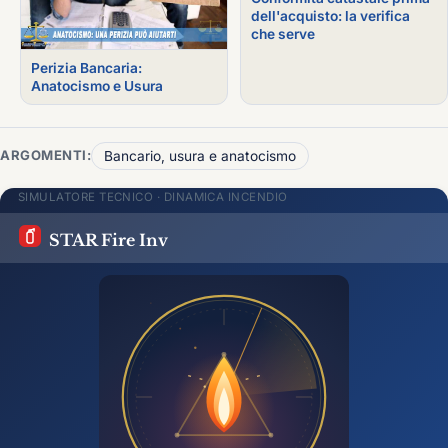
dell'acquisto: la verifica
che serve
Perizia Bancaria:
Anatocismo e Usura
ARGOMENTI:
Bancario, usura e anatocismo
SIMULATORE TECNICO · DINAMICA INCENDIO
STAR Fire Inv