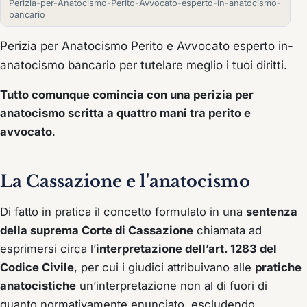
Perizia-per-Anatocismo-Perito-Avvocato-esperto-in-anatocismo-
bancario
Perizia per Anatocismo Perito e Avvocato esperto in-
anatocismo bancario per tutelare meglio i tuoi diritti.
Tutto comunque comincia con una perizia per
anatocismo scritta a quattro mani tra perito e
avvocato
.
La Cassazione e l'anatocismo
Di fatto in pratica il concetto formulato in una
sentenza
della suprema Corte di Cassazione
chiamata ad
esprimersi circa l’
interpretazione dell’art. 1283 del
Codice Civile
, per cui i giudici attribuivano alle
pratiche
anatocistiche
un’interpretazione non al di fuori di
quanto normativamente enunciato, escludendo