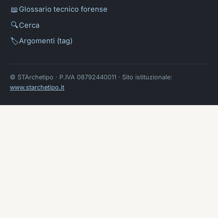
📖
Glossario tecnico forense
🔍
Cerca
🏷️
Argomenti (tag)
© STArchetipo · P.IVA 08792440011 · Sito istituzionale:
www.starchetipo.it