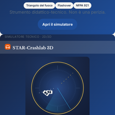
Triangolo del fuoco
Flashover
NFPA 921
Strumento didattico-tecnico. Non è una perizia.
Apri il simulatore
SIMULATORE TECNICO · 2D/3D
STAR-Crashlab 3D