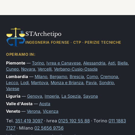
STArchetipo
INGEGNERIA FORENSE · CTP · PERIZIE TECNICHE
OPERIAMO IN:
Piemonte
—
Torino
,
Ivrea e Canavese
,
Alessandria
,
Asti
,
Biella
,
Cuneo
,
Novara
,
Vercelli
,
Verbano-Cusio-Ossola
Lombardia
—
Milano
,
Bergamo
,
Brescia
,
Como
,
Cremona
,
Lecco
,
Lodi
,
Mantova
,
Monza e Brianza
,
Pavia
,
Sondrio
,
Varese
Liguria
—
Genova
,
Imperia
,
La Spezia
,
Savona
Valle d'Aosta
—
Aosta
Veneto
—
Verona
,
Vicenza
Tel.
351 419 3097
· Ivrea
0125 192 55 88
· Torino
011 1883
7127
· Milano
02 5656 9756