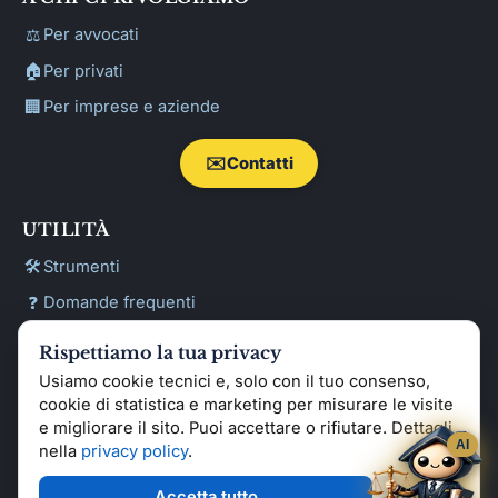
⚖️
Per avvocati
🏠
Per privati
🏢
Per imprese e aziende
✉️
Contatti
UTILITÀ
🛠️
Strumenti
❓
Domande frequenti
📖
Glossario tecnico forense
Rispettiamo la tua privacy
🔍
Cerca
Usiamo cookie tecnici e, solo con il tuo consenso,
cookie di statistica e marketing per misurare le visite
🏷️
Argomenti (tag)
e migliorare il sito. Puoi accettare o rifiutare. Dettagli
AI
nella
privacy policy
.
© STArchetipo · P.IVA 08792440011 · Sito istituzionale:
Accetta tutto
Rifiuta