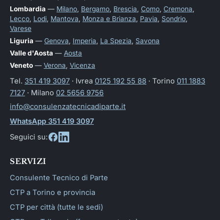
Lombardia
—
Milano
,
Bergamo
,
Brescia
,
Como
,
Cremona
,
Lecco
,
Lodi
,
Mantova
,
Monza e Brianza
,
Pavia
,
Sondrio
,
Varese
Liguria
—
Genova
,
Imperia
,
La Spezia
,
Savona
Valle d'Aosta
—
Aosta
Veneto
—
Verona
,
Vicenza
Tel.
351 419 3097
· Ivrea
0125 192 55 88
· Torino
011 1883
7127
· Milano
02 5656 9756
info@consulenzatecnicadiparte.it
WhatsApp 351 419 3097
Seguici su:
SERVIZI
Consulente Tecnico di Parte
CTP a Torino e provincia
CTP per città (tutte le sedi)