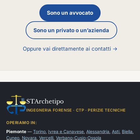
Sono un avvocato
Sono un privato o un’azienda
Oppure vai direttamente ai contatti →
STArchetipo
INGEGNERIA FORENSE · CTP · PERIZIE TECNICHE
OPERIAMO IN:
Piemonte
—
Torino
,
Ivrea e Canavese
,
Alessandria
,
Asti
,
Biella
,
Cuneo
,
Novara
,
Vercelli
,
Verbano-Cusio-Ossola