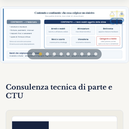
2026-
07-29
Danni
Consulenza tecnica di parte e
arredi
e
CTU
attrezzature