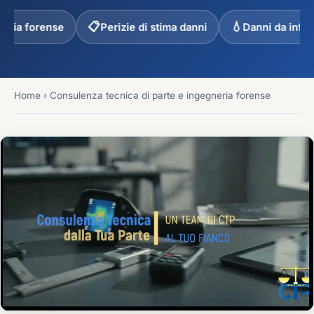
📋
💧
ense
Perizie di stima danni
Danni da infiltrazioni
Home
›
Consulenza tecnica di parte e ingegneria forense