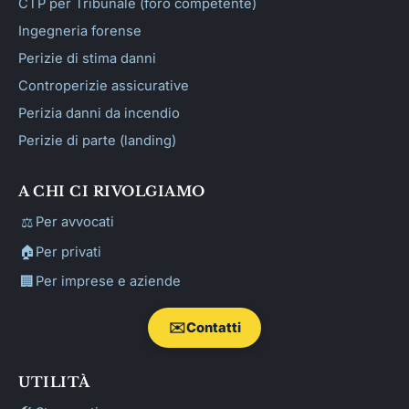
CTP per Tribunale (foro competente)
Ingegneria forense
Perizie di stima danni
Controperizie assicurative
Perizia danni da incendio
Perizie di parte (landing)
A CHI CI RIVOLGIAMO
⚖️
Per avvocati
🏠
Per privati
🏢
Per imprese e aziende
✉️
Contatti
UTILITÀ