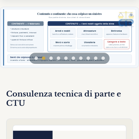
2026-
07-29
Danni
Consulenza tecnica di parte e
arredi
e
CTU
attrezzature