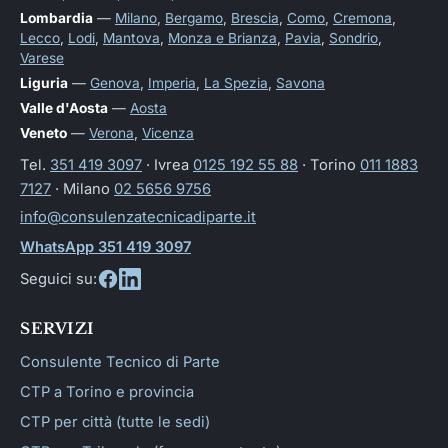
Lombardia
—
Milano
,
Bergamo
,
Brescia
,
Como
,
Cremona
,
Lecco
,
Lodi
,
Mantova
,
Monza e Brianza
,
Pavia
,
Sondrio
,
Varese
Liguria
—
Genova
,
Imperia
,
La Spezia
,
Savona
Valle d'Aosta
—
Aosta
Veneto
—
Verona
,
Vicenza
Tel.
351 419 3097
· Ivrea
0125 192 55 88
· Torino
011 1883
7127
· Milano
02 5656 9756
info@consulenzatecnicadiparte.it
WhatsApp 351 419 3097
Seguici su:
SERVIZI
Consulente Tecnico di Parte
CTP a Torino e provincia
CTP per città (tutte le sedi)