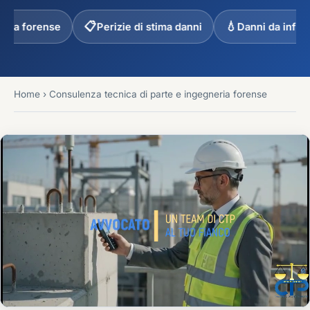
📋
💧
se
Perizie di stima danni
Danni da infiltrazioni
Home
›
Consulenza tecnica di parte e ingegneria forense