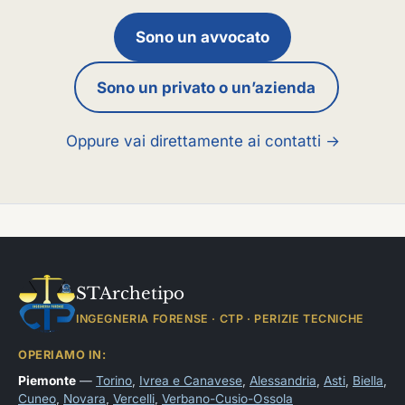
Sono un avvocato
Sono un privato o un’azienda
Oppure vai direttamente ai contatti →
STArchetipo
INGEGNERIA FORENSE · CTP · PERIZIE TECNICHE
OPERIAMO IN:
Piemonte
—
Torino
,
Ivrea e Canavese
,
Alessandria
,
Asti
,
Biella
,
Cuneo
,
Novara
,
Vercelli
,
Verbano-Cusio-Ossola