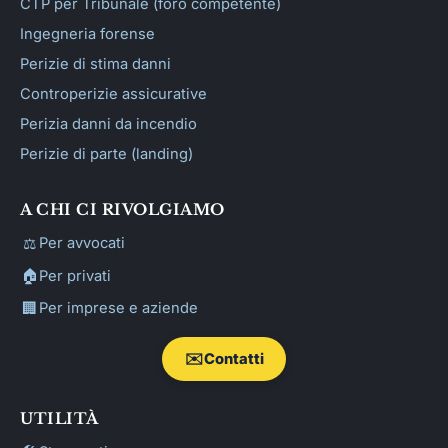
CTP per Tribunale (foro competente)
Ingegneria forense
Perizie di stima danni
Controperizie assicurative
Perizia danni da incendio
Perizie di parte (landing)
A CHI CI RIVOLGIAMO
⚖️
Per avvocati
🏠
Per privati
🏢
Per imprese e aziende
✉️
Contatti
UTILITÀ